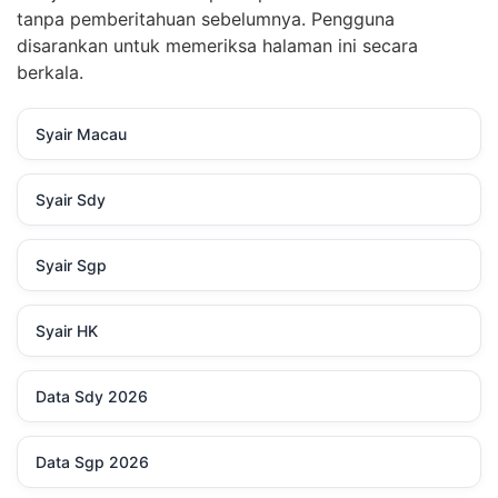
tanpa pemberitahuan sebelumnya. Pengguna
disarankan untuk memeriksa halaman ini secara
berkala.
Syair Macau
Syair Sdy
Syair Sgp
Syair HK
Data Sdy 2026
Data Sgp 2026