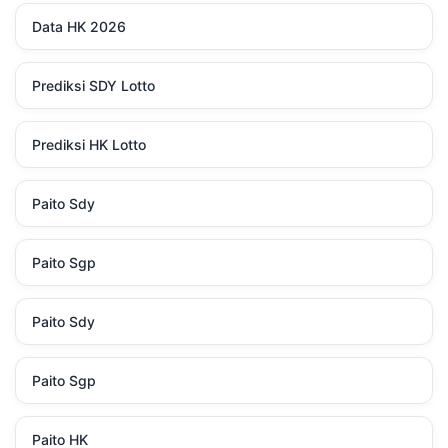
Data HK 2026
Prediksi SDY Lotto
Prediksi HK Lotto
Paito Sdy
Paito Sgp
Paito Sdy
Paito Sgp
Paito HK