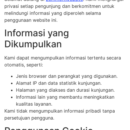
privasi setiap pengunjung dan berkomitmen untuk
melindungi informasi yang diperoleh selama
penggunaan website ini.
Informasi yang
Dikumpulkan
Kami dapat mengumpulkan informasi tertentu secara
otomatis, seperti:
Jenis browser dan perangkat yang digunakan.
Alamat IP dan data statistik kunjungan.
Halaman yang diakses dan durasi kunjungan.
Informasi lain yang membantu meningkatkan
kualitas layanan.
Kami tidak mengumpulkan informasi pribadi tanpa
persetujuan pengguna.