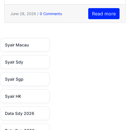
Read more
June 28, 2026 /
0 Comments
Syair Macau
Syair Sdy
Syair Sgp
Syair HK
Data Sdy 2026