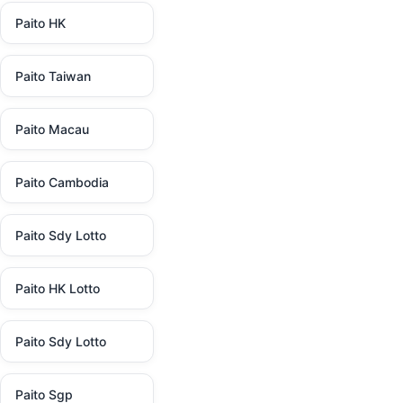
Paito HK
Paito Taiwan
Paito Macau
Paito Cambodia
Paito Sdy Lotto
Paito HK Lotto
Paito Sdy Lotto
Paito Sgp