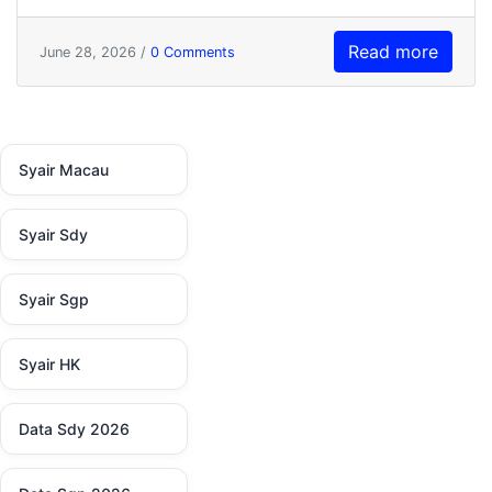
Read more
June 28, 2026 /
0 Comments
Syair Macau
Syair Sdy
Syair Sgp
Syair HK
Data Sdy 2026