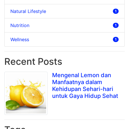
Natural Lifestyle
1
Nutrition
1
Wellness
1
Recent Posts
Mengenal Lemon dan
Manfaatnya dalam
Kehidupan Sehari-hari
untuk Gaya Hidup Sehat