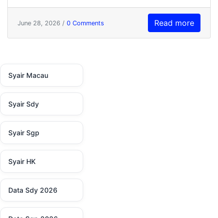
Read more
June 28, 2026 /
0 Comments
Syair Macau
Syair Sdy
Syair Sgp
Syair HK
Data Sdy 2026