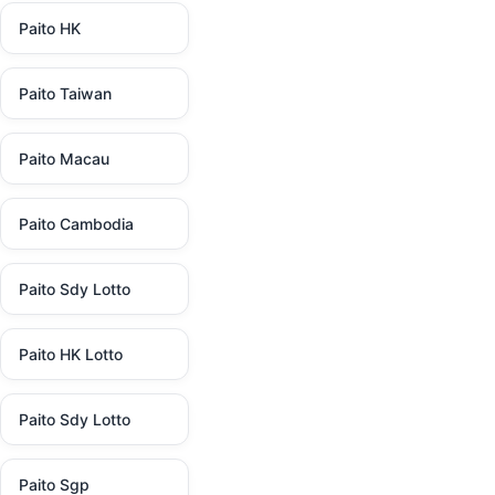
Paito HK
Paito Taiwan
Paito Macau
Paito Cambodia
Paito Sdy Lotto
Paito HK Lotto
Paito Sdy Lotto
Paito Sgp