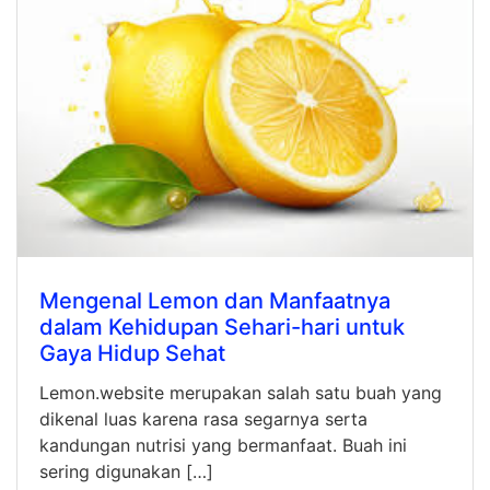
Mengenal Lemon dan Manfaatnya
dalam Kehidupan Sehari-hari untuk
Gaya Hidup Sehat
Lemon.website merupakan salah satu buah yang
dikenal luas karena rasa segarnya serta
kandungan nutrisi yang bermanfaat. Buah ini
sering digunakan […]