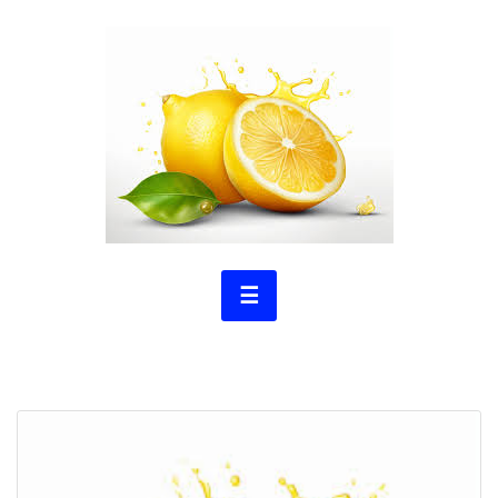
Skip to content
☰