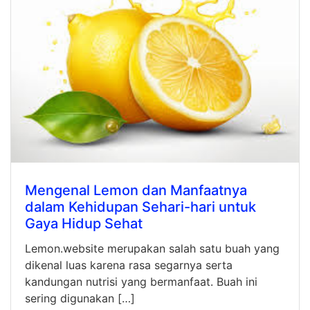
Mengenal Lemon dan Manfaatnya
dalam Kehidupan Sehari-hari untuk
Gaya Hidup Sehat
Lemon.website merupakan salah satu buah yang
dikenal luas karena rasa segarnya serta
kandungan nutrisi yang bermanfaat. Buah ini
sering digunakan […]