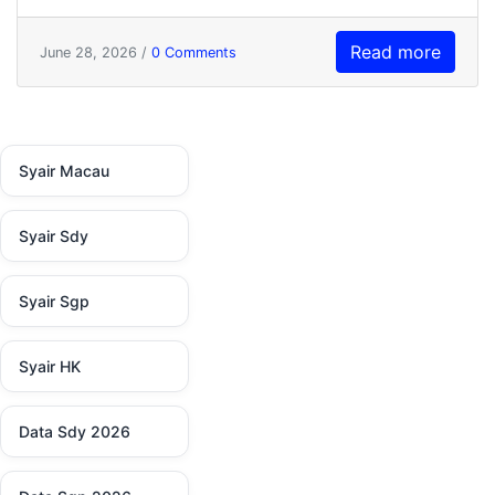
Read more
June 28, 2026 /
0 Comments
Syair Macau
Syair Sdy
Syair Sgp
Syair HK
Data Sdy 2026