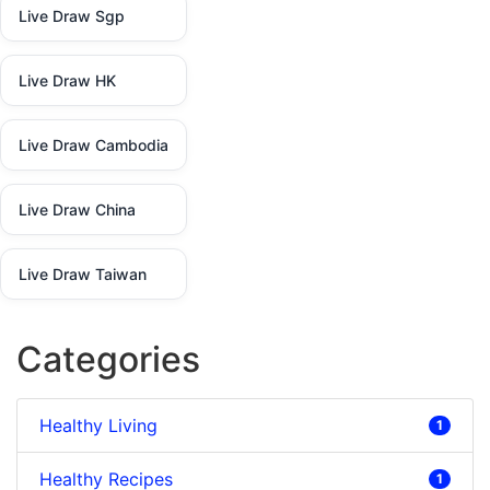
Live Draw Sgp
Live Draw HK
Live Draw Cambodia
Live Draw China
Live Draw Taiwan
Categories
Healthy Living
1
Healthy Recipes
1